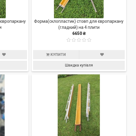
 європаркану
Форма(склопластик) стовп для європаркану
и
(гладкий) на 4 плити
6650 ₴
КУПИТИ
Швидка купівля