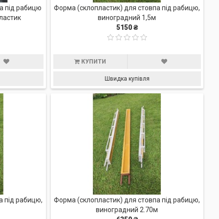
а під рабицю
Форма (склопластик) для cтовпа під рабицю,
ластик
виноградний 1,5м
5150 ₴
КУПИТИ
Швидка купівля
а під рабицю,
Форма (склопластик) для cтовпа під рабицю,
виноградний 2.70м