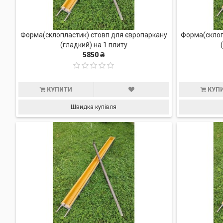
Форма(склопластик) стовп для європаркану
Форма(склоп
(гладкий) на 1 плиту
5850 ₴
КУПИТИ
КУП
Швидка купівля