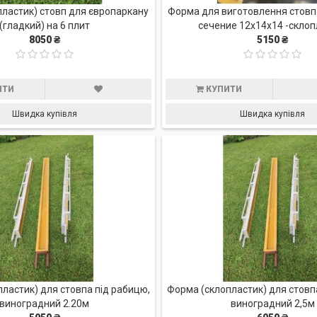
ластик) стовп для європаркану
Форма для виготовлення стовп
(гладкий) на 6 плит
сечение 12х14х14 -склоп
8050 ₴
5150 ₴
ИТИ
КУПИТИ
Швидка купівля
Швидка купівля
ластик) для cтовпа під рабицю,
Форма (склопластик) для cтовп
виноградний 2.20м
виноградний 2,5м