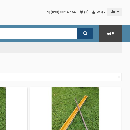
Ua
(093) 332-67-56
(0)
Вхід
0