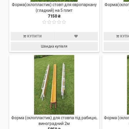
Форма(склопластик) стовп для європаркану
Форма(склоп
(гладкий) на 5 плит
7150 ₴
КУПИТИ
КУП
Швидка купівля
Форма (склопластик) для cтовпа під рабицю,
Форма (склоп
виноградний 2м