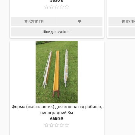
5850 ₴
КУПИТИ
КУП
Швидка купівля
Форма (склопластик) для cтовпа під рабицю,
виноградний 3м
6650 ₴