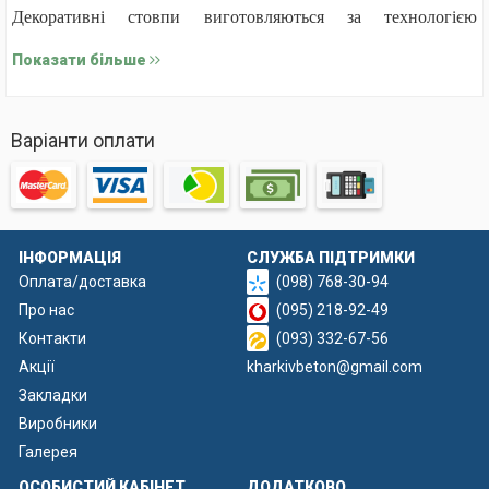
Декоративні стовпи виготовляються за технологією
вібролиття, що забезпечує щільність і високу якість виробів.
Показати більше
Стовп на 3 плити
Варіанти оплати
До складу бетонної суміші входять цемент, щебінь фракції 5–
10 мм, пісок та армувальні елементи. Під час виробництва
форми заповнюються густим розчином, після чого
ущільнюються на вібростолах для усунення порожнин і
ІНФОРМАЦІЯ
СЛУЖБА ПІДТРИМКИ
підвищення міцності.
Оплата/доставка
(098) 768-30-94
Лиття здійснюється у спеціальних формах із міцного
Про нас
(095) 218-92-49
склопластику, які відрізняються точністю деталей та
Контакти
(093) 332-67-56
дозволяють отримати чіткий декоративний рельєф.
Акції
kharkivbeton@gmail.com
Закладки
Виробники
Галерея
ОСОБИСТИЙ КАБІНЕТ
ДОДАТКОВО