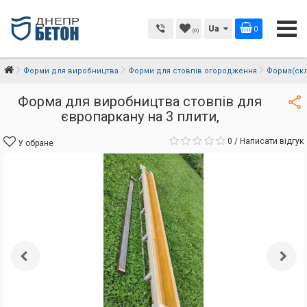
Ua
0
(0)
Форми для виробництва
Форми для стовпів огородження
Форма(скл
Форма для виробництва стовпів для
європаркану на 3 плити,
0
/
Написати відгук
У обране