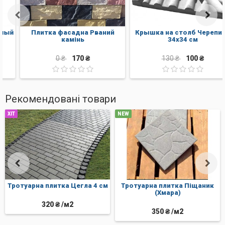
Плитка фасадна Рваний
Крышка на столб Черепица
камінь
34х34 см
0 ₴
170 ₴
130 ₴
100 ₴
Рекомендовані товари
ХІТ
NEW
Тротуарна плитка Цегла 4 см
Тротуарна плитка Піщаник
(Хмара)
320 ₴ /м2
350 ₴ /м2