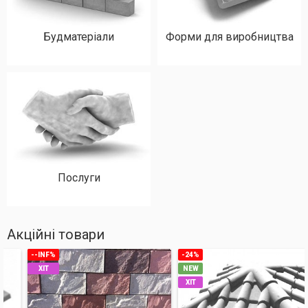
Будматеріали
Форми для виробництва
Послуги
Акційні товари
--INF%
-24%
ХІТ
NEW
ХІТ