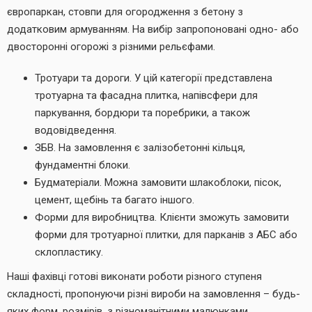
європаркан, стовпи для огородження з бетону з
додатковим армуванням. На вибір запропоновані одно- або
двосторонні огорожі з різними рельєфами.
Тротуари та дороги. У цій категорії представлена
тротуарна та фасадна плитка, напівсфери для
паркування, бордюри та поребрики, а також
водовідведення.
ЗБВ. На замовлення є залізобетонні кільця,
фундаментні блоки.
Будматеріали. Можна замовити шлакоблоки, пісок,
цемент, щебінь та багато іншого.
Форми для виробництва. Клієнти зможуть замовити
форми для тротуарної плитки, для парканів з АБС або
склопластику.
Наші фахівці готові виконати роботи різного ступеня
складності, пропонуючи різні вироби на замовлення – будь-
яких форм, розмірів, з різноманітними малюнками,