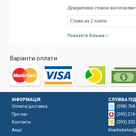
Декоративні стовпи виготовляють
Стовп на 2 плити
Показати більше
До складу бетонної суміші входя
заповнюються густим розчином, 
Лиття здійснюється у спеціальни
Варіанти оплати
чіткий декоративний рельєф.
ІНФОРМАЦІЯ
СЛУЖБА ПІ
Оплата/доставка
(098) 768
Про нас
(095) 218
Контакти
(093) 332
Акції
kharkivbeton