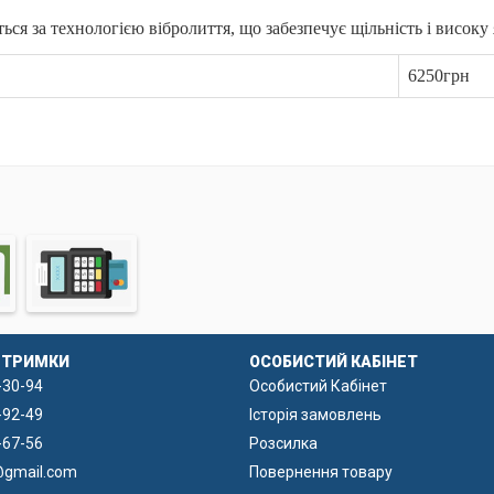
ся за технологією вібролиття, що забезпечує щільність і високу 
6250грн
ть цемент, щебінь фракції 5–10 мм, пісок та армувальні елемент
після чого ущільнюються на вібростолах для усунення порожнин
х формах із міцного склопластику, які відрізняються точністю д
ДТРИМКИ
ОСОБИСТИЙ КАБІНЕТ
-30-94
Особистий Кабінет
-92-49
Історія замовлень
-67-56
Розсилка
@gmail.com
Повернення товару