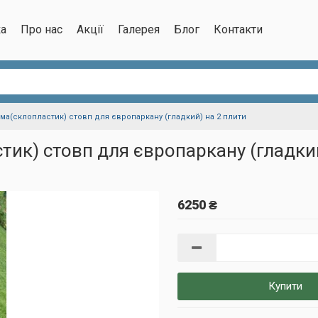
ка
Про нас
Акції
Галерея
Блог
Контакти
ма(склопластик) стовп для європаркану (гладкий) на 2 плити
ик) стовп для європаркану (гладкий
6250 ₴
Купити