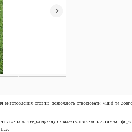
ля виготовлення стовпів дозволяють створювати міцні та довго
я стовпа для європаркану складається зі склопластикової форми
паза.