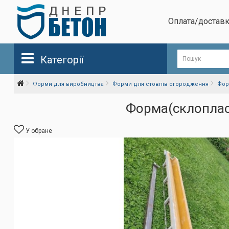
Оплата/достав
Категорії
Форми для виробництва
Форми для стовпів огородження
Фор
Форма(склопласт
У обране