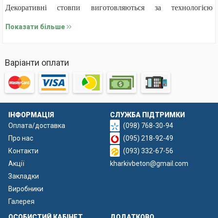
Декоративні стовпи виготовляються за технологією
вібролиття, що забезпечує щільність і високу якість виробів.
Показати більше
Стовп на 6 плит
Варіанти оплати
До складу бетонної суміші входять цемент, щебінь фракції 5–
10 мм, пісок та армувальні елементи. Під час виробництва
форми заповнюються густим розчином, після чого
ущільнюються на вібростолах для усунення порожнин і
ІНФОРМАЦІЯ
СЛУЖБА ПІДТРИМКИ
підвищення міцності.
Оплата/доставка
(098) 768-30-94
Лиття здійснюється у спеціальних формах із міцного
Про нас
(095) 218-92-49
склопластику, які відрізняються точністю деталей та
Контакти
(093) 332-67-56
дозволяють отримати чіткий декоративний рельєф.
Акції
kharkivbeton@gmail.com
Закладки
Виробники
Галерея
ОСОБИСТИЙ КАБІНЕТ
ДОДАТКОВО