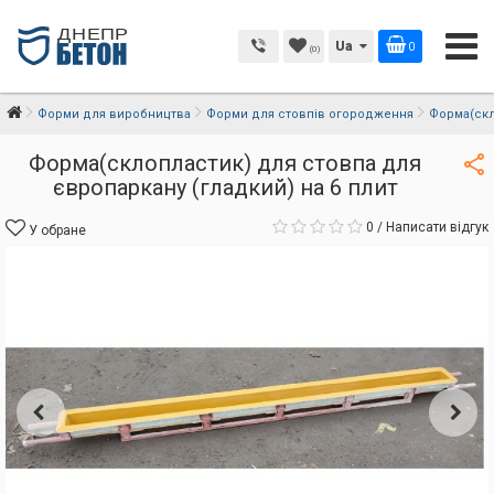
Ua
0
(0)
Форми для виробництва
Форми для стовпів огородження
Форма(скл
Форма(склопластик) для стовпа для
європаркану (гладкий) на 6 плит
0
/
Написати відгук
У обране