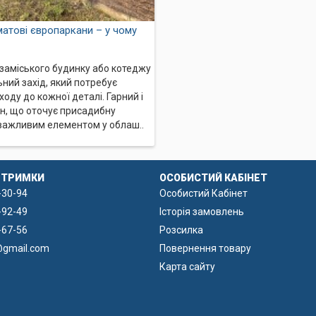
матові європаркани – у чому
заміського будинку або котеджу
ьний захід, який потребує
оду до кожної деталі. Гарний і
н, що оточує присадибну
 важливим елементом у облаш..
ДТРИМКИ
ОСОБИСТИЙ КАБІНЕТ
-30-94
Особистий Кабінет
-92-49
Історія замовлень
-67-56
Розсилка
 замовити під ключ
@gmail.com
Повернення товару
Карта сайту
шого паркану можна купити в "Дніпро Бетон". На сайті ви можете
транспортним містом та області. Ми також надаємо послугу мон
я встановлення огорожі на ділянці;