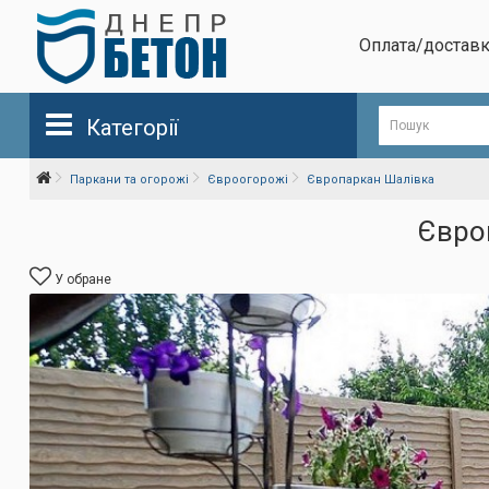
Оплата/достав
Категорії
Паркани та огорожі
Євроогорожі
Європаркан Шалівка
Європ
У обране