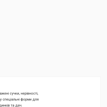
жені сучки, нерівності,
 у спеціальні форми для
инків та дач.