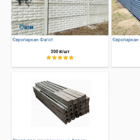
Європаркан Фагот
Європаркан
300 ₴/шт
Властивості бетонного
Міцність конструкції
– б
вітру.
Довговічність
– огорожа 
Нескладний монтаж
на б
Можливість фарбуванн
Гарний зовнішній вигля
привабливого вигляду.
Купити бетонний паркан Шалівка 