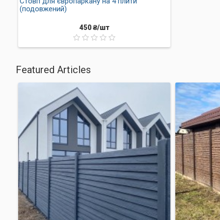
Стовп для європаркану на 4 плити
Розміри європаркану Ш
(подовжений)
Габарити плит:
450 ₴/шт
ширина 0,5 м;
довжина 2м.
Featured Articles
Вага кожної плити приблизно 70 