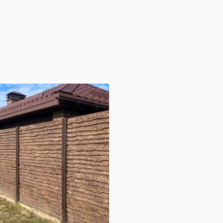
алівка
кг.