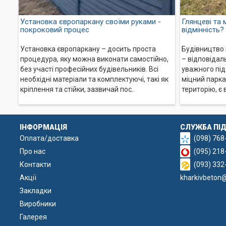
Установка європаркану своїми руками -
Глянцеві та 
покроковий процес
відмінність?
Установка європаркану – досить проста
Будівництво 
процедура, яку можна виконати самостійно,
– відповідал
без участі професійних будівельників. Всі
уважного підх
необхідні матеріали та комплектуючі, такі як
міцний парка
кріплення та стійки, зазвичай пос..
територію, є
ІНФОРМАЦІЯ
СЛУЖБА ПІ
Оплата/доставка
(098) 768
Про нас
(095) 218
Контакти
(093) 332
Євроогорож Шалівка –
Акції
kharkivbeton
Закладки
Плити та стовпи для монтажу ва
самовивіз або доставку нашим 
Виробники
Галерея
доставку будматеріалів дл