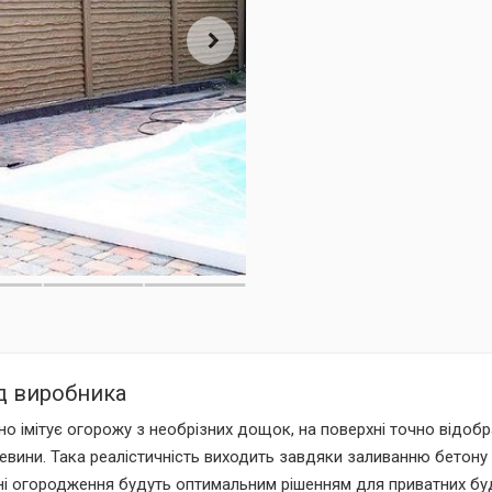
д виробника
 імітує огорожу з необрізних дощок, на поверхні точно відобра
ревини. Така реалістичність виходить завдяки заливанню бетону
ійні огородження будуть оптимальним рішенням для приватних буд