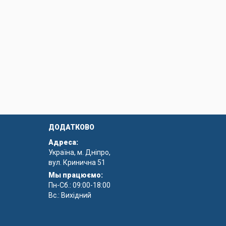
ДОДАТКОВО
Адреса:
Україна, м. Дніпро,
вул. Кринична 51
Мы працюємо:
Пн-Сб.: 09:00-18:00
 вибрати найзручніший варіант -
Вс.: Вихідний
тажу, що включає: