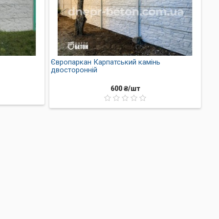
Європаркан Карпатський камінь
двосторонній
600 ₴/шт
ізних навантажень та сильного
лянки.
уру та рельєф плит.
 надаючи йому естетичного та
вговічності для вашої ділянки.