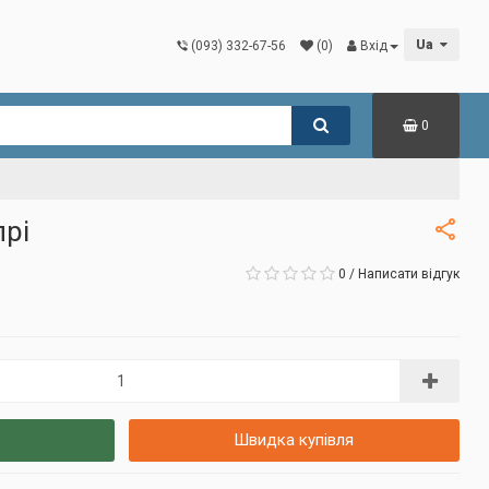
Ua
(093) 332-67-56
(0)
Вхід
0
прі
0
/
Написати відгук
Швидка купівля