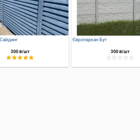
 Сайдинг
Європаркан Бут
300 ₴/шт
300 ₴/шт
 огорожі Шалівка
етон забезпечує високу міцність, що робить забір стійким до р
служить довгі 50 років, забезпечуючи надійний захист вашої ді
удь-якій ділянці, на схилі та нерівностях.
я
– за допомогою кількох шарів фарби можна підкреслити структ
д
– готова огорожа чудово вписується в навколишній ландшафт,
коштує тому що він - ідеальне поєднання стилю, міцності та до