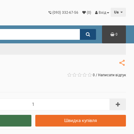
Ua
(093) 332-67-56
(0)
Вхід
0
0
/
Написати відгук
Швидка купівля