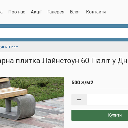
ка
Про нас
Акції
Галерея
Блог
Контакти
н 60 Гіаліт
рна плитка Лайнстоун 60 Гіаліт у Дн
500 ₴/м2
Купити