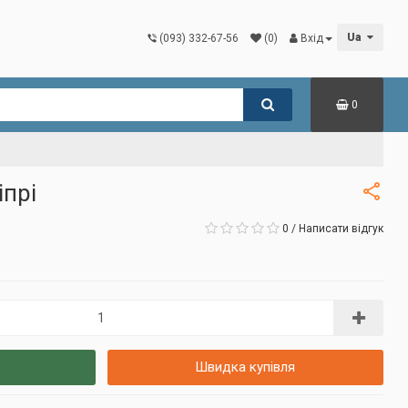
Ua
(093) 332-67-56
(0)
Вхід
0
іпрі
0
/
Написати відгук
Швидка купівля