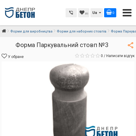
Ua
0
(0)
Форми для виробництва
Форми для наборних стовпів
Форма Паркув
Форма Паркувальний стовп №3
0
/
Написати відгук
У обране