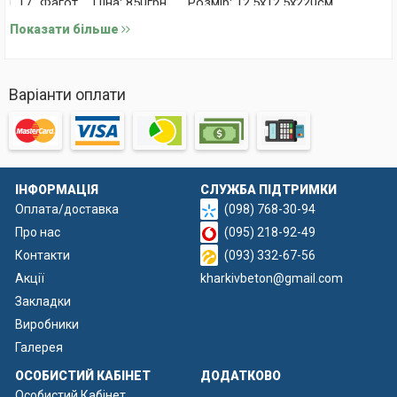
17_Фагот
Ціна: 850грн
Розмір: 12,5х12,5х220см
Показати більше
Варіанти оплати
8_Колотий камінь
Ціна
: 850грн
Розмір
: 12,5х12,5х220см
ІНФОРМАЦІЯ
СЛУЖБА ПІДТРИМКИ
Оплата/доставка
(098) 768-30-94
17_Фагот Ціна: 850грн
Розмір: 12,5х12,5х220см
Про нас
(095) 218-92-49
Контакти
(093) 332-67-56
Акції
kharkivbeton@gmail.com
Закладки
Виробники
9_Цегла
Ціна
: 850грн
Розмір
: 12,5х12,5х220см
Галерея
ОСОБИСТИЙ КАБІНЕТ
ДОДАТКОВО
Особистий Кабінет