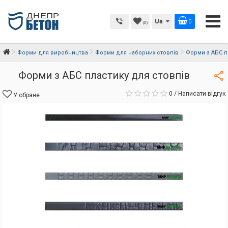
Ua
0
(0)
Форми для виробництва
Форми для наборних стовпів
Форми з АБС п
Форми з АБС пластику для стовпів
0
/
Написати відгук
У обране