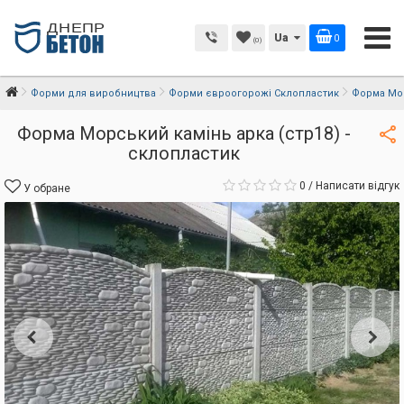
Ua
0
(0)
Форми для виробництва
Форми євроогорожі Склопластик
Форма Мор
Форма Морський камінь арка (стр18) -
склопластик
0
/
Написати відгук
У обране