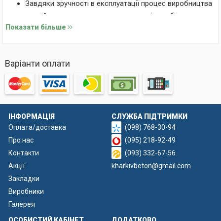
Завдяки зручності в експлуатації процес виробництва
секцій прискорюється, а продуктивність збільшується.
Показати більше
Паркани, виготовлені з цією формою, нагадують
натуральні кам'яні конструкції.
Склопластикова матриця може витримати безліч
Варіанти оплати
циклів заливки, що значно знижує витрати на заміну
форм і робить виробництво економнішим.
Виріб легко очищати після використання, що робить
його ідеальним для багаторазового використання.
Матриця, виготовлена з високоякісного склопластику
ІНФОРМАЦІЯ
СЛУЖБА ПІДТРИМКИ
та доповнена металевим каркасом, стійка до
Оплата/доставка
(098) 768-30-94
навантажень.
Про нас
(095) 218-92-49
Контакти
(093) 332-67-56
Акції
kharkivbeton@gmail.com
Закладки
Виробники
Галерея
ОСОБИСТИЙ КАБІНЕТ
ДОДАТКОВО