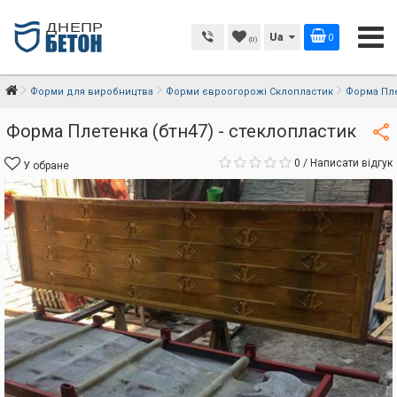
Ua
0
(0)
Форми для виробництва
Форми євроогорожі Склопластик
Форма Пле
Форма Плетенка (бтн47) - стеклопластик
0
/
Написати відгук
У обране