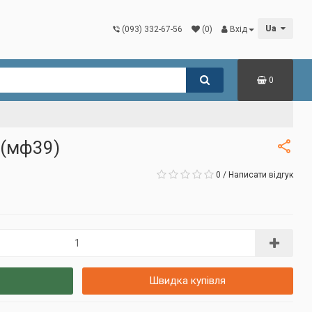
Ua
(093) 332-67-56
(0)
Вхід
0
 (мф39)
0
/
Написати відгук
Швидка купівля