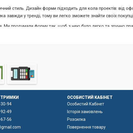
сичний стиль. Дизайн форми підходить для кола проектів: від о
ика завжди у тренді, тому ви легко зможете знайти своїх покупці
в. Ми продумали форму так, щоб з нею було легко та зручно пр
 що є важливим для підвищення ефективності вашого бізнесу.
ДТРИМКИ
ОСОБИСТИЙ КАБІНЕТ
-30-94
Особистий Кабінет
-92-49
Історія замовлень
-67-56
Розсилка
@gmail.com
Повернення товару