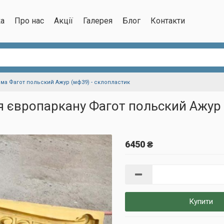
ка
Про нас
Акції
Галерея
Блог
Контакти
ма Фагот польский Ажур (мф39) - склопластик
 європаркану Фагот польский Ажур
6450 ₴
Купити