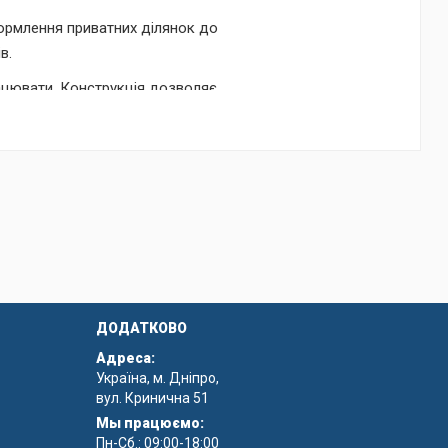
формлення приватних ділянок до
в.
ацювати. Конструкція дозволяє
ДОДАТКОВО
Адреса:
Україна, м. Дніпро,
вул. Кринична 51
Мы працюємо:
Пн-Сб.: 09:00-18:00