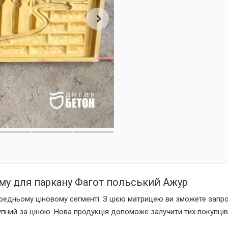
му для паркану Фагот польський Ажур
ередньому ціновому сегменті. З цією матрицею ви зможете запр
упний за ціною. Нова продукція допоможе залучити тих покупців,