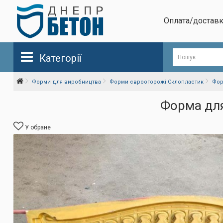
Оплата/достав
Категорії
Форми для виробництва
Форми євроогорожі Склопластик
Фор
Форма для
У обране