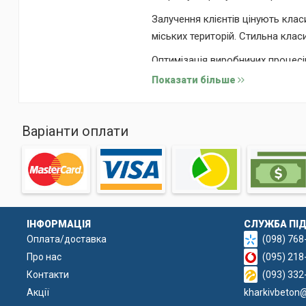
Залучення клієнтів цінують кла
міських територій. Стильна клас
Оптимізація виробничих процесі
прискорювати виробничий цикл,
Показати більше
Варіанти оплати
ІНФОРМАЦІЯ
СЛУЖБА ПІ
Оплата/доставка
(098) 768
Про нас
(095) 218
Контакти
(093) 332
Акції
kharkivbeton