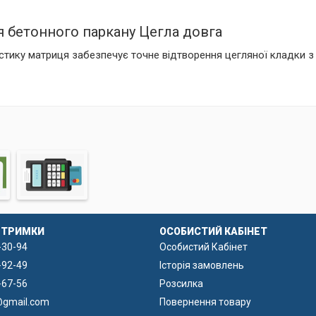
 бетонного паркану Цегла довга
стику матриця забезпечує точне відтворення цегляної кладки з
аркану чудово підійде як для житлових, так і для промислових д
кий рівень приватності.
ною металевою рамою дозволяє без зайвих зусиль проводити за
риця легко чиститься, що спрощує її обслуговування та підтри
ї з форми максимально зручний і швидкий, що зменшує час вир
ДТРИМКИ
ОСОБИСТИЙ КАБІНЕТ
-30-94
Особистий Кабінет
-92-49
Історія замовлень
-67-56
Розсилка
@gmail.com
Повернення товару