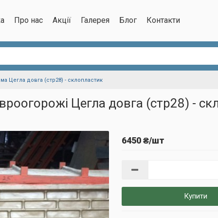
ка
Про нас
Акції
Галерея
Блог
Контакти
ма Цегла довга (стр28) - склопластик
вроогорожі Цегла довга (стр28) - ск
6450 ₴/шт
Купити