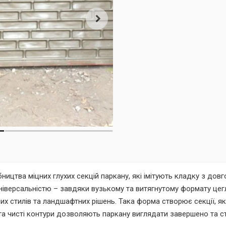
цтва міцних глухих секцій паркану, які імітують кладку з довго
універсальністю – завдяки вузькому та витягнутому формату цег
них стилів та ландшафтних рішень. Така форма створює секції, 
а чисті контури дозволяють паркану виглядати завершено та ст