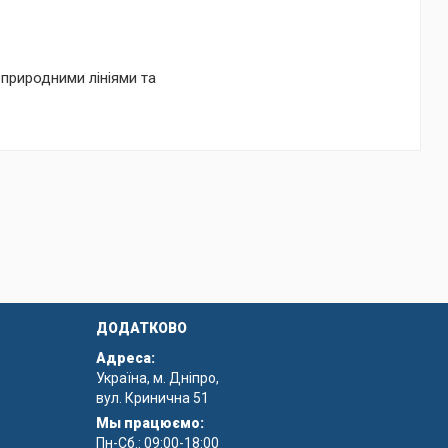
 природними лініями та
ілянок, тому що його стильні
ливку, віброущільнення та
мує високу якість вироблених
обництва і підвищує
ДОДАТКОВО
Адреса:
Україна, м. Дніпро,
вул. Кринична 51
Мы працюємо:
Пн-Сб.: 09:00-18:00