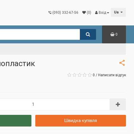
Ua
(093) 332-67-56
(0)
Вхід
0
лопластик
0
/
Написати відгук
Швидка купівля