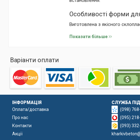
встановлення.
Особливості форми для
Виготовлена з якісного склопла
акуратною текстурою. Цей тип п
Показати більше
глухі секції забезпечують і висо
Продумана конструкція із зруч
подальше вилучення виробу. Мат
Варіанти оплати
секцій.
Процес отримання готової секці
продуктивність.
ІНФОРМАЦІЯ
СЛУЖБА ПІ
Оплата/доставка
(098) 768
Про нас
(095) 218
Контакти
(093) 332
Акції
kharkivbeton