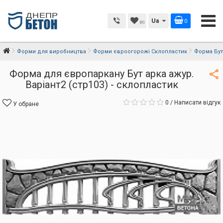
Ua
0
(0)
Форми для виробництва
Форми євроогорожі Склопластик
Форма Бут 
Форма для європаркану Бут арка ажур.
Варіант2 (стр103) - склопластик
0
/
Написати відгук
У обране