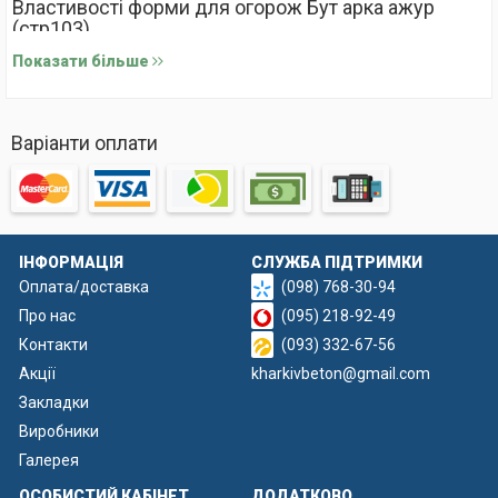
Властивості форми для огорож Бут арка ажур
(стр103)
Показати більше
Ця матриця розроблена для створення секцій з унікальним
дизайном. Основа з бутового каменю надає масивності та
надійності, фактура каменю ретельно опрацьована, щоб
Варіанти оплати
максимально точно передати його натуральну текстуру. Верх
секції оформлений у вигляді арки, що додає плавності та
гармонії всьому паркану. Ажурна решітка створює візуальну
легкість конструкції, забезпечуючи проникнення світла та
повітря. Це робить паркан ідеальним для ділянок із
ІНФОРМАЦІЯ
СЛУЖБА ПІДТРИМКИ
зеленими насадженнями або вікон будинків, де важливо
Оплата/доставка
(098) 768-30-94
зберегти природне освітлення.
Про нас
(095) 218-92-49
Контакти
(093) 332-67-56
Акції
kharkivbeton@gmail.com
Закладки
Виробники
Галерея
ОСОБИСТИЙ КАБІНЕТ
ДОДАТКОВО