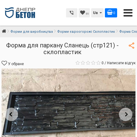
Ua
0
(0)
Форми для виробництва
Форми євроогорожі Склопластик
Форма Сла
Форма для паркану Сланець (стр121) -
склопластик
0
/
Написати відгук
У обране