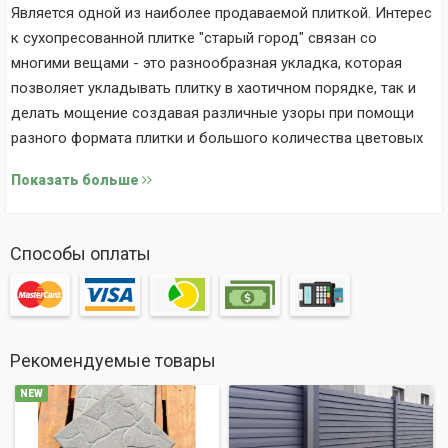
Является одной из наиболее продаваемой плиткой. Интерес
к сухопресованной плитке "старый город" связан со
многими вещами - это разнообразная укладка, которая
позволяет укладывать плитку в хаотичном порядке, так и
делать мощение создавая различные узоры при помощи
разного формата плитки и большого количества цветовых
решений. Плитка "старый город" состоит из трёх элементов,
Показать больше
каждый из которых имеет сглаженные углы, что позволяет
после укладки получить территорию схожую с гранитной
мостовой.
Способы оплаты
Компания Днепр-Бетон имеет ряд преимуществ
:
Долговечность(более15лет)
Большой ассортимент цвета и оттенков
Быстрая доставка
Рекомендуемые товары
Профессиональная укладка
NEW
Купить плитку Старый город можно у нас на производстве
или заказать доставку, наши менеджеры с удовольствием