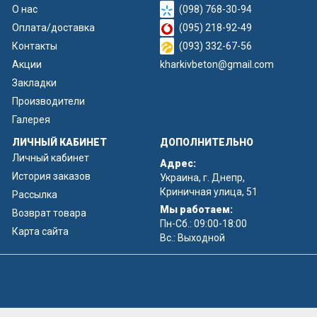
О нас
(098) 768-30-94
имитацией деревянного сайдинга.
Оплата/доставка
(095) 218-92-49
Наша команда готова ответить на ваши вопросы,
Контакты
(093) 332-67-56
просчитать стоимость бетонного забора с установкой
Акции
kharkivbeton@gmail.com
или без. Просто свяжитесь с нами по указанным
Закладки
контактным номерам.
Производители
Галерея
ЛИЧНЫЙ КАБИНЕТ
ДОПОЛНИТЕЛЬНО
Личный кабинет
Адрес:
История заказов
Украина, г. Днепр,
Криничная улица, 51
Рассылка
Мы работаем:
Возврат товара
Пн-Сб.: 09:00-18:00
Карта сайта
Вс.: Выходной