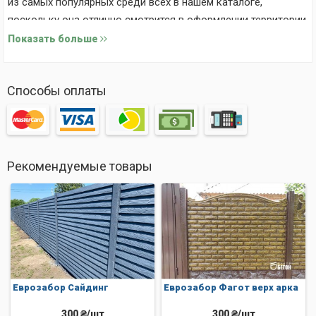
из самых популярных среди всех в нашем каталоге,
поскольку она отлично смотрится в оформлении территории
двора.
Показать больше
Способы оплаты
Рекомендуемые товары
Стандартные размеры плит:
Еврозабор Сайдинг
Еврозабор Фагот верх арка
длина и ширина 500х2000 мм;
вес 70 кг.
300 ₴/шт
300 ₴/шт