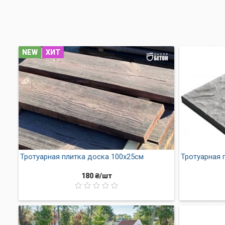
Плитка тротуарная 30х30 Песч
перед офисами, магазинами и д
дизайне, придавая участку уют и
NEW
ХИТ
Тротуарная плитка доска 100х25см
Тротуарная 
180 ₴/шт