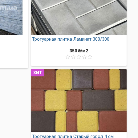
Тротуарная плитка Ламинат 300/300
350 ₴/м2
материал с высокими
ХИТ
ладкая и однородная, на ней
м
Тротуарная плитка Старый город 4 см