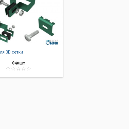
ля 3D сетки
0 ₴/шт
ной плитки 30х30 Песчаник
еометрическую форму
, а шершавая поверхность исключает ск
й безопасно.
й морозоустойчивостью
, что делает его идеальным для испо
сохраняет свой первоначальный вид на протяжении многих лет.
рез швы, заполненные песком. Это
упрощает процесс ухода 
сферным воздействиям.