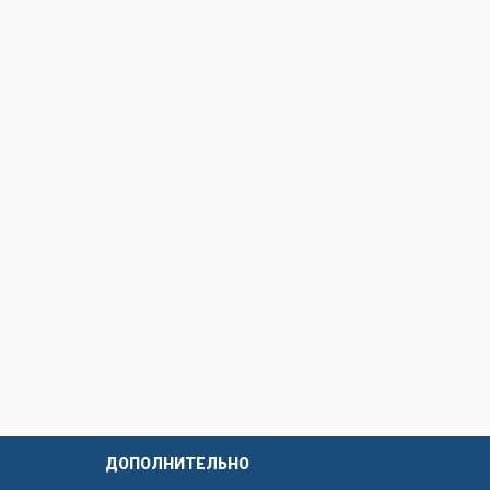
под ваш дизайн фасада.
покрытия при правильной
он». Мы предлагаем разные
 области или можно забрать
а также оформить заказ,
ДОПОЛНИТЕЛЬНО