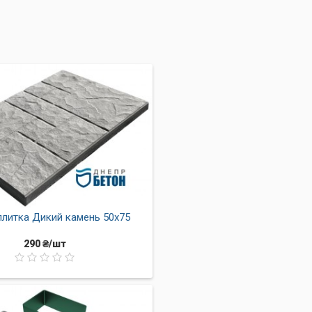
аник идеально подходит для мощения придомовой территории,
ругими общественными заведениями. Кроме того, она прекрасн
 стиль.
плитка Дикий камень 50х75
290 ₴/шт