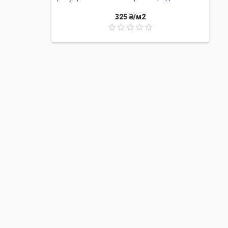
 пешеходных дорожек, площадок
о смотрится и в садовом
325 ₴/м2