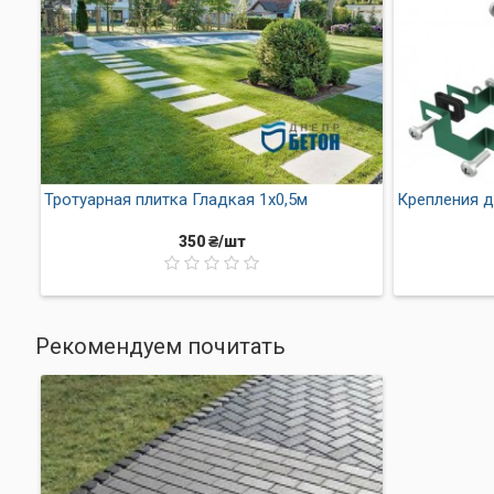
Тротуарная плитка Гладкая 1х0,5м
Крепления д
350 ₴/шт
Преимущества тротуар
Плитка имеет четкую г
Рекомендуем почитать
дождливую погоду и зимо
Бетон
обладает высоко
холодными зимами.
Плитка износостойка
и 
Вода свободно уходит че
более устойчивым к атмо