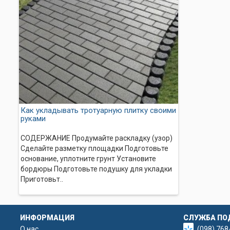
Тротуарная плитка Песч
Стоимость плитки Песчаник у
Предлагаем качественные издел
эксплуатации.
Тротуарная плитка 30х3
Вы можете легко приобрести пл
Как укладывать тротуарную плитку своими
способы оплаты и доставки – п
руками
заказ самовывозом.
СОДЕРЖАНИЕ Продумайте раскладку (узор)
Чтобы узнать более под
Сделайте разметку площадки Подготовьте
основание, уплотните грунт Установите
бордюры Подготовьте подушку для укладки
Приготовьт..
ИНФОРМАЦИЯ
СЛУЖБА ПО
О нас
(098) 768