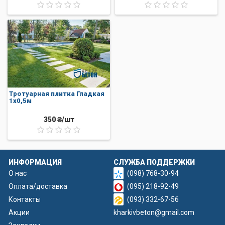
образный
ОЦ+ПП (зеленый) 
Универсальный
Натяжитель 
0,09 м оц. т/н
40 грн.
проволоки оц.
Фиксатор 
10 грн.
проволоки под 
Тротуарная плитка Гладкая
саморез
1х0,5м
350 ₴/шт
ИНФОРМАЦИЯ
СЛУЖБА ПОДДЕРЖКИ
О нас
(098) 768-30-94
Оплата/доставка
(095) 218-92-49
Контакты
(093) 332-67-56
Акции
kharkivbeton@gmail.com