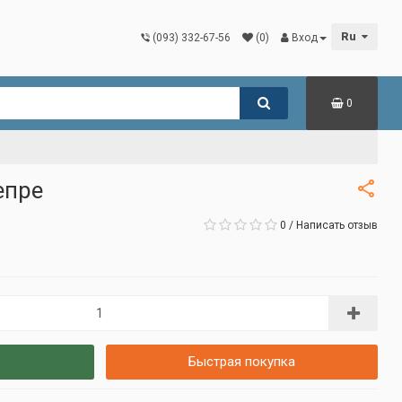
Ru
(093) 332-67-56
(0)
Вход
0
епре
0
/
Написать отзыв
Быстрая покупка