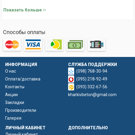
Форма для наборного столба – модель Круглый
Показать больше
В ландшафтном дизайне существует множество вариантов
оформления участка, и одним из самых популярных
является использование ограждений с наборными
Способы оплаты
столбами. Но что же делает эти столбы такими
востребованными? Ответ прост: уникальные виды рельефа,
которые помогают создать эстетически привлекательные
заборы. Одна из самых популярных моделей - форма для
ИНФОРМАЦИЯ
СЛУЖБА ПОДДЕРЖКИ
наборного столба круглого сечения.
О нас
(098) 768-30-94
Оплата/доставка
(095) 218-92-49
Контакты
(093) 332-67-56
Акции
kharkivbeton@gmail.com
Закладки
Производители
Галерея
Особенности форм для создания наборных
ЛИЧНЫЙ КАБИНЕТ
ДОПОЛНИТЕЛЬНО
столбов Круглый
Личный кабинет