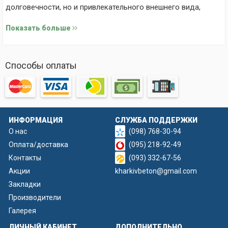
долговечности, но и привлекательного внешнего вида,
который гармонично впишется в любой ландшафт.
Показать больше
Особенности формы для еврозаборов стр1020
Данная модель – это удачное решение для создания глухих
Способы оплаты
секций с выразительным и неповторимым дизайном.
Поверхность оформлена рельефом, который напоминает
струганные деревянные доски с тщательно
проработанными металлическими заклепками. Этот
ИНФОРМАЦИЯ
СЛУЖБА ПОДДЕРЖКИ
эффектный стиль добавляет забору современный, но
О нас
(098) 768-30-94
уютный деревенский вид. Глухие секции, отлитые в этой
Оплата/доставка
(095) 218-92-49
форме, станут идеальным вариантом для ограждения
Контакты
(093) 332-67-56
частных домов, дач и участков, нуждающихся в надежной
Акции
kharkivbeton@gmail.com
защите.
Закладки
Производители
Галерея
ЛИЧНЫЙ КАБИНЕТ
ДОПОЛНИТЕЛЬНО