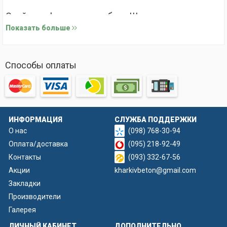
Свойства формы для забора Шоколадка
Показать больше
Для производства формы мы используем
высококачественный стеклопластик, который армирован
полиуретаном. Эта прочная конструкция вставляется в
Способы оплаты
металлический каркас, оснащенный ручками, что
обеспечивает равномерное распределение нагрузки во
время заливки бетона. Благодаря этому готовые изделия
получаются без дефектов и с четким, детализированным
ИНФОРМАЦИЯ
СЛУЖБА ПОДДЕРЖКИ
рисунком.
О нас
(098) 768-30-94
Оплата/доставка
(095) 218-92-49
Контакты
(093) 332-67-56
Акции
kharkivbeton@gmail.com
Закладки
Производители
Галерея
ЛИЧНЫЙ КАБИНЕТ
ДОПОЛНИТЕЛЬНО