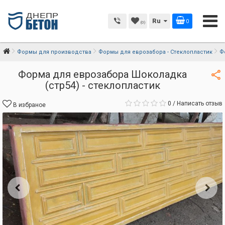
Ru
0
(0)
Формы для производства
Формы для еврозабора - Стеклопластик
Ф
Форма для еврозабора Шоколадка
(стр54) - стеклопластик
0
/
Написать отзыв
В избраное