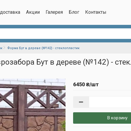
/доставка
Акции
Галерея
Блог
Контакты
ик
Форма Бут в дереве (№142) - стеклопластик
розабора Бут в дереве (№142) - сте
6450 ₴/шт
В корзину