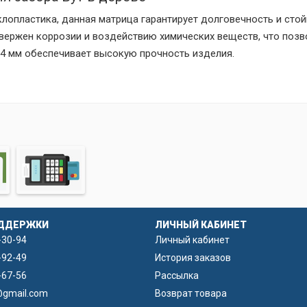
клопластика, данная матрица гарантирует долговечность и сто
двержен коррозии и воздействию химических веществ, что позв
 4 мм обеспечивает высокую прочность изделия.
она подходит для создания любых бетонных ограждений. Форм
оделей, таких как доски или каменный рельеф.
ДДЕРЖКИ
ЛИЧНЫЙ КАБИНЕТ
-30-94
Личный кабинет
-92-49
История заказов
-67-56
Рассылка
@gmail.com
Возврат товара