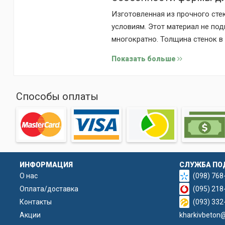
Изготовленная из прочного сте
условиям. Этот материал не по
многократно. Толщина стенок в
За счет стандартных размеров 
Показать больше
просветными секциями других м
Способы оплаты
ИНФОРМАЦИЯ
СЛУЖБА ПО
О нас
(098) 768
Оплата/доставка
(095) 218
Контакты
(093) 332
Акции
kharkivbeton