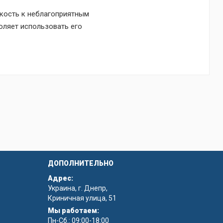
йкость к неблагоприятным
оляет использовать его
а легко комбинируется с
ДОПОЛНИТЕЛЬНО
Адрес:
Украина, г. Днепр,
Криничная улица, 51
Мы работаем:
Пн-Сб.: 09:00-18:00