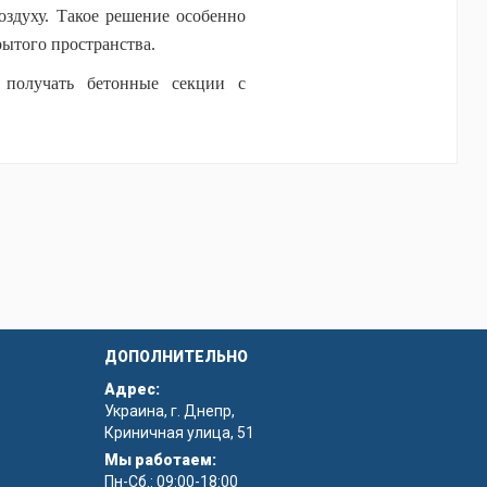
оздуху. Такое решение особенно
рытого пространства.
 получать бетонные секции с
можно отличить от деревянного
бует регулярного ухода.
е циклы заливки и распалубки.
поверхности готовых изделий на
 отлично сочетается с другими
ого дерева, которые привлекают
ДОПОЛНИТЕЛЬНО
Адрес:
Украина, г. Днепр,
Криничная улица, 51
Мы работаем:
Пн-Сб.: 09:00-18:00