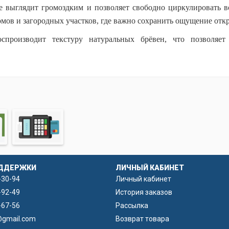
не выглядит громоздким и позволяет свободно циркулировать в
мов и загородных участков, где важно сохранить ощущение отк
спроизводит текстуру натуральных брёвен, что позволяет
ефом. После окрашивания готовые изделия практически невоз
весины бетон не боится влаги, морозов, солнечных лучей и не тре
о стеклопластика, который отлично выдерживает многократны
и, сохраняет свою геометрию и обеспечивает высокое качество 
и.
т придать ограждению завершённый архитектурный вид. Она
озволяет создавать оригинальные заборы с эффектом натуральн
я среди стандартных бетонных ограждений.
ДДЕРЖКИ
ЛИЧНЫЙ КАБИНЕТ
ению с металлическими аналогами.
-30-94
Личный кабинет
бку готовых изделий.
-92-49
История заказов
-67-56
Рассылка
ря длительному сроку службы.
@gmail.com
Возврат товара