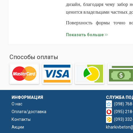
дизайн, благодаря чему забор 
ценится владельцами частных до
Поверхность формы точно во
выразительным древесным рель
Показать больше
забора, однако в отличие от дре
Форма изготовлена из прочног
Способы оплаты
Материал не подвержен коррози
протяжении длительного времен
Секция «Бревна арка» помогае
элементами серии «Бревна» и п
внимание и выгодно выделяютс
ИНФОРМАЦИЯ
СЛУЖБА ПО
-Имеет небольшой вес по сравн
О нас
(098) 768
Оплата/доставка
-Обеспечивает удобную распалу
(095) 218
Контакты
(093) 332
-Экономически выгодна благода
Акции
kharkivbeton