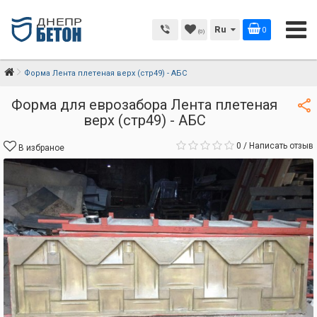
Ru
0
(0)
Форма Лента плетеная верх (стр49) - АБС
Форма для еврозабора Лента плетеная
верх (стр49) - АБС
0
/
Написать отзыв
В избраное