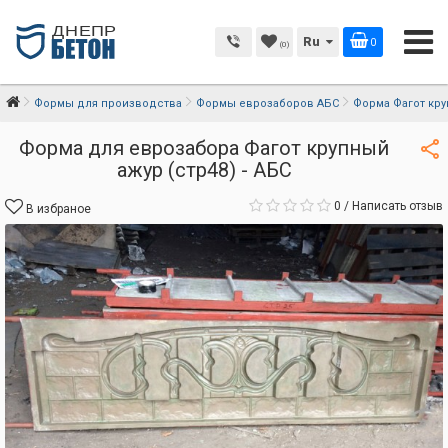
Ru
0
(0)
Формы для производства
Формы еврозаборов АБС
Форма Фагот кру
Форма для еврозабора Фагот крупный
ажур (стр48) - АБС
0
/
Написать отзыв
В избраное