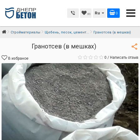
Ru
0
(0)
Стройматериалы
Щебень, песок, цемент...
Гранотсев (в мешках)
Гранотсев (в мешках)
0
/
Написать отзыв
В избраное