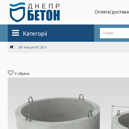
Оплата/достав
Категорії
ЗБ кільце КС 20.9
У обране