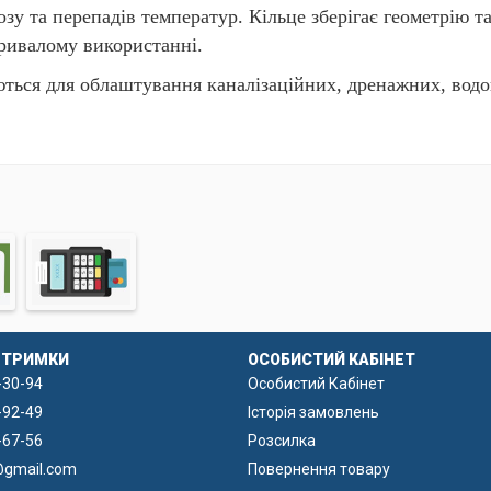
озу та перепадів температур. Кільце зберігає геометрію т
тривалому використанні.
ються для облаштування каналізаційних, дренажних, водо
вництві септиків великого об’єму. Збільшена висота дозво
а підвищити герметичність конструкції.
ДТРИМКИ
ОСОБИСТИЙ КАБІНЕТ
-30-94
Особистий Кабінет
-92-49
Історія замовлень
-67-56
Розсилка
@gmail.com
Повернення товару