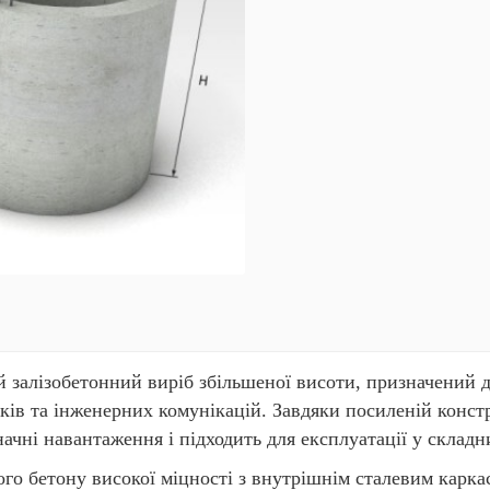
 залізобетонний виріб збільшеної висоти, призначений д
иків та інженерних комунікацій. Завдяки посиленій констр
чні навантаження і підходить для експлуатації у складн
ого бетону високої міцності з внутрішнім сталевим каркас