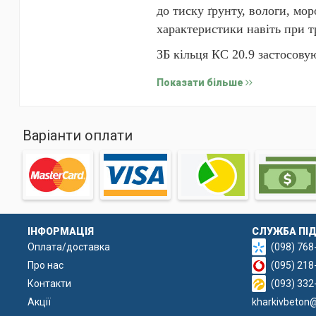
до тиску ґрунту, вологи, мор
характеристики навіть при 
ЗБ кільця КС 20.9 застосову
колодязів, а також при буді
Показати більше
елементів під час монтажу т
Варіанти оплати
ІНФОРМАЦІЯ
СЛУЖБА ПІ
Оплата/доставка
(098) 768
Про нас
(095) 218
Контакти
(093) 332
Акції
kharkivbeton