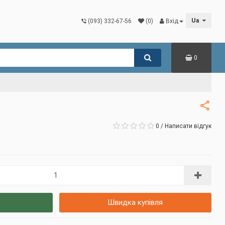
Ua
(093) 332-67-56
(0)
Вхід
0
0
/
Написати відгук
Швидка купівля