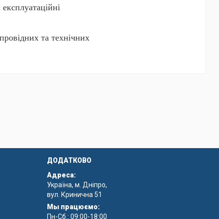
а експлуатаційні
провідних та технічних
ляє зменшити кількість
ДОДАТКОВО
Адреса:
Україна, м. Дніпро,
вул. Кринична 51
Мы працюємо:
Пн-Сб.: 09:00-18:00