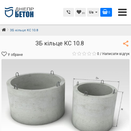
Ua
0
(0)
ЗБ кільце КС 10.8
ЗБ кільце КС 10.8
0
/
Написати відгук
У обране