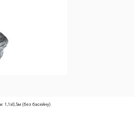
и: 1
,1х0,5м (без басейну)