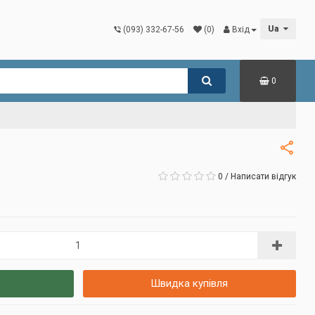
Ua
(093) 332-67-56
(0)
Вхід
0
0
/
Написати відгук
Швидка купівля