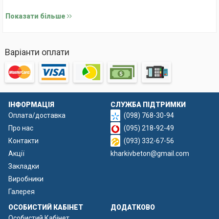
4. Насосна станція (віденський)
Показати більше
5. Чаша №2
6. Ніжка "Барокко"
Варіанти оплати
ІНФОРМАЦІЯ
СЛУЖБА ПІДТРИМКИ
Оплата/доставка
(098) 768-30-94
Про нас
(095) 218-92-49
Контакти
(093) 332-67-56
Акції
kharkivbeton@gmail.com
Закладки
Виробники
Галерея
ОСОБИСТИЙ КАБІНЕТ
ДОДАТКОВО
Особистий Кабінет