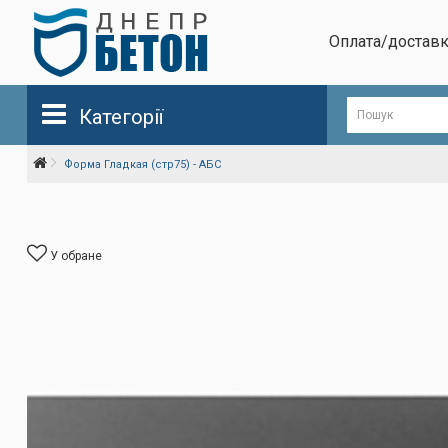
Оплата/достав
Категорії
Форма Гладкая (стр75) - АБС
У обране