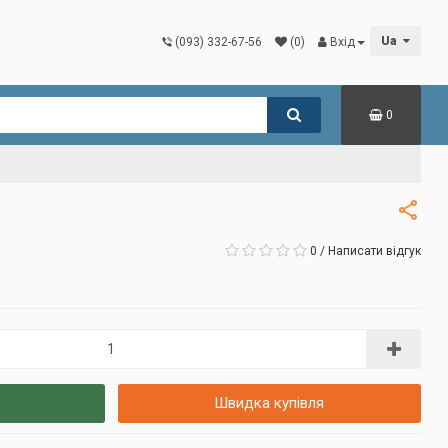
Ua
(093) 332-67-56
(0)
Вхід
0
0
/
Написати відгук
Швидка купівля