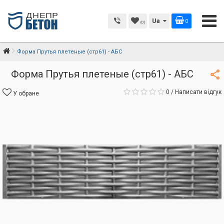
Ua
0
(0)
Форма Прутья плетеные (стр61) - АБС
Форма Прутья плетеные (стр61) - АБС
0
/
Написати відгук
У обране