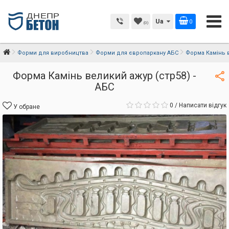
Ua
0
(0)
Форми для виробництва
Форми для європаркану АБС
Форма Камінь в
Форма Камінь великий ажур (стр58) -
АБС
0
/
Написати відгук
У обране