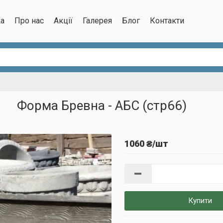
ка
Про нас
Акції
Галерея
Блог
Контакти
Форма Бревна - АБС (стр66)
1060 ₴/шт
Купити