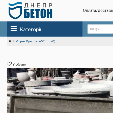
Оплата/достав
Категорії
Форма Бревна - АБС (стр66)
У обране