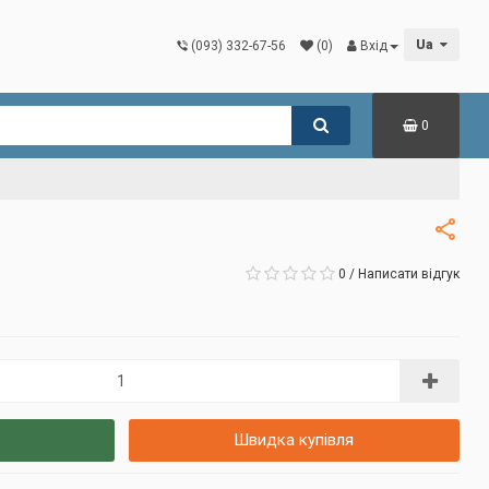
Ua
(093) 332-67-56
(0)
Вхід
0
0
/
Написати відгук
Швидка купівля